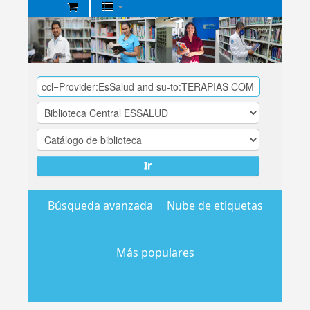
Biblioteca
Central
EsSalud
Ir
Búsqueda avanzada
Nube de etiquetas
Más populares