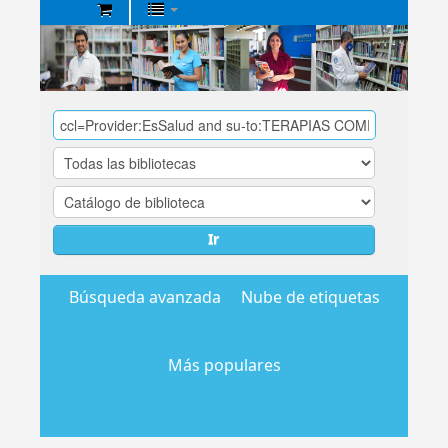
Biblioteca
Central
EsSalud
Ir
Búsqueda avanzada
Nube de etiquetas
Más populares