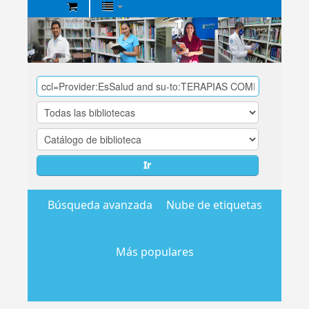
Biblioteca
Central
EsSalud
Ir
Búsqueda avanzada
Nube de etiquetas
Más populares