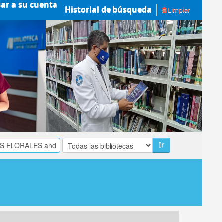
sar a su cuenta
Historial de búsqueda
Limpiar
Ir