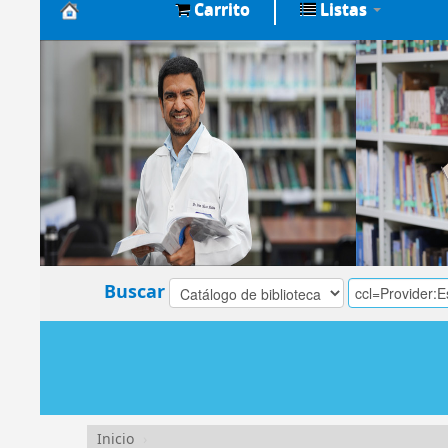
Carrito
Listas
Biblioteca
Central
EsSalud
Buscar
Inicio
›