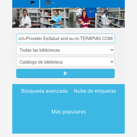
Biblioteca
Central
EsSalud
Ir
Búsqueda avanzada
Nube de etiquetas
Más populares