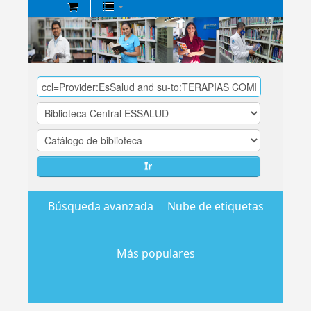
Biblioteca
Central
EsSalud
Ir
Búsqueda avanzada
Nube de etiquetas
Más populares