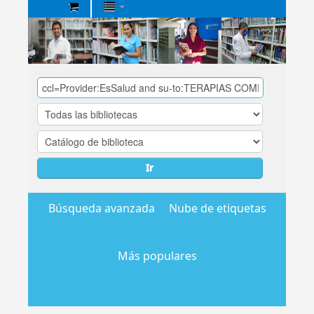
Biblioteca
Central
EsSalud
Ir
Búsqueda avanzada
Nube de etiquetas
Más populares