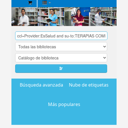
Biblioteca
Central
EsSalud
Ir
Búsqueda avanzada
Nube de etiquetas
Más populares