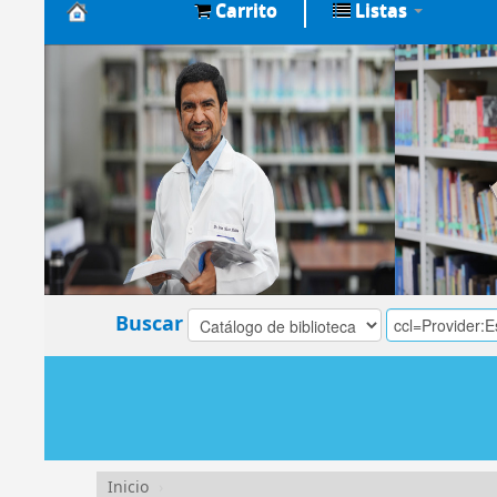
Carrito
Listas
Biblioteca
Central
EsSalud
Buscar
Inicio
›