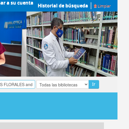
sar a su cuenta
Historial de búsqueda
Limpiar
Ir