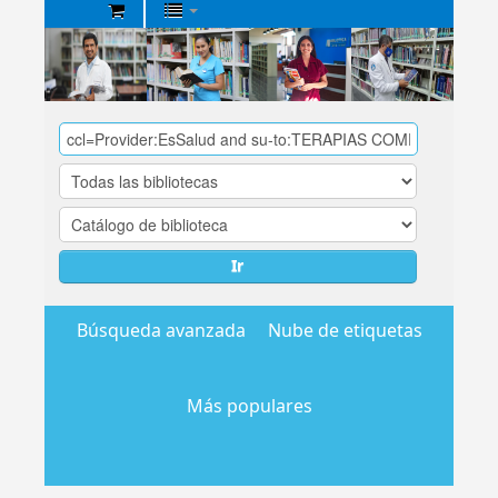
Biblioteca
Central
EsSalud
Ir
Búsqueda avanzada
Nube de etiquetas
Más populares