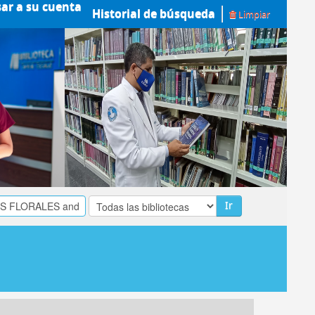
sar a su cuenta
Historial de búsqueda
Limpiar
Ir