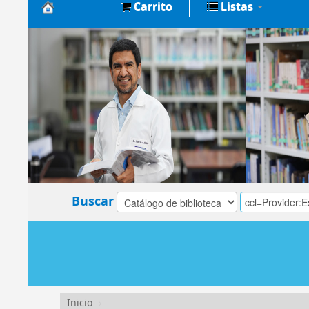
Carrito
Listas
Biblioteca
Central
EsSalud
Buscar
Inicio
›