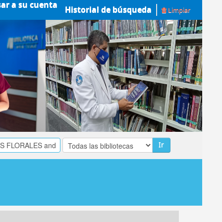
sar a su cuenta
Historial de búsqueda
Limpiar
Ir