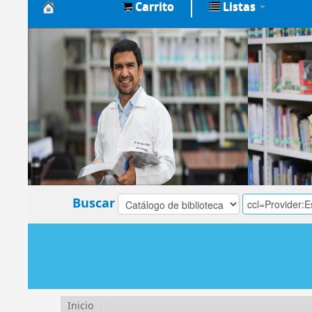
Carrito
Listas
Biblioteca
Central
EsSalud
Buscar
Inicio
›