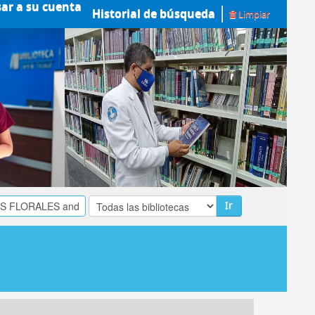
sar a su cuenta
Historial de búsqueda
Limpiar
Ir