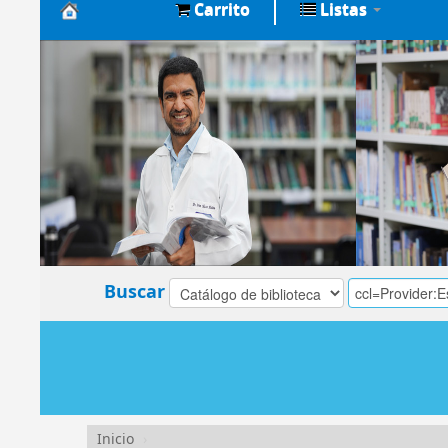
Carrito
Listas
Biblioteca
Central
EsSalud
Buscar
Inicio
›