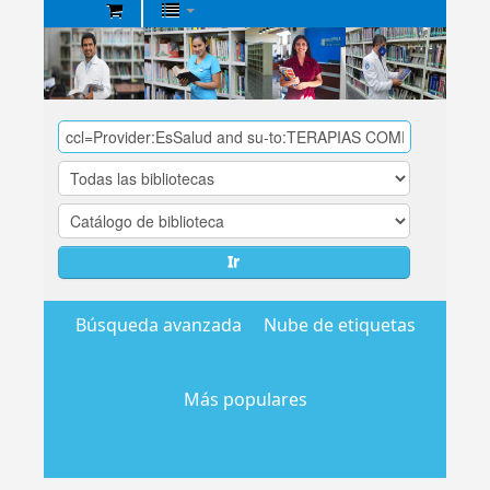
Biblioteca
Central
EsSalud
Ir
Búsqueda avanzada
Nube de etiquetas
Más populares