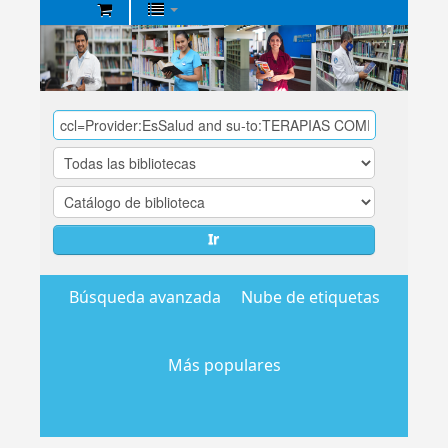
Biblioteca
Central
EsSalud
Ir
Búsqueda avanzada
Nube de etiquetas
Más populares