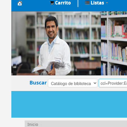
Carrito
Listas
Biblioteca
Central
EsSalud
Buscar
Inicio
›