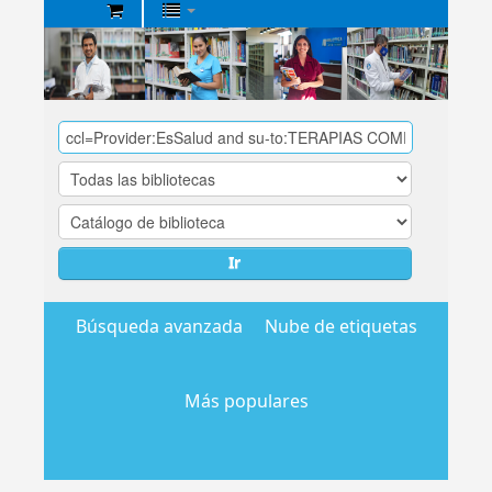
Biblioteca
Central
EsSalud
Ir
Búsqueda avanzada
Nube de etiquetas
Más populares