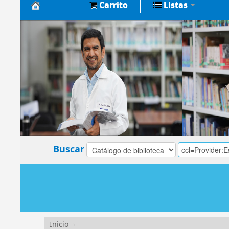
Carrito
Listas
Biblioteca
Central
EsSalud
Buscar
Inicio
›