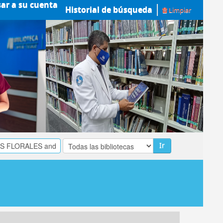
sar a su cuenta
Historial de búsqueda
Limpiar
Ir