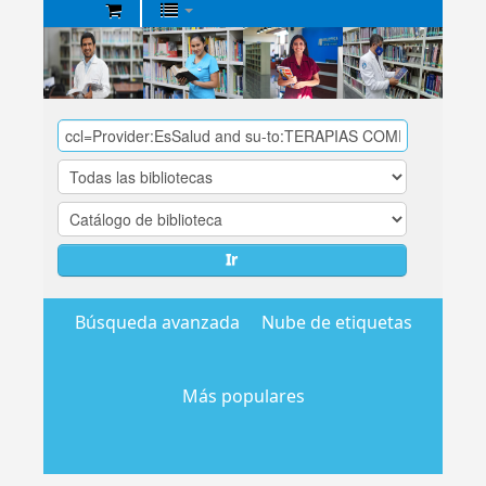
Biblioteca
Central
EsSalud
Ir
Búsqueda avanzada
Nube de etiquetas
Más populares