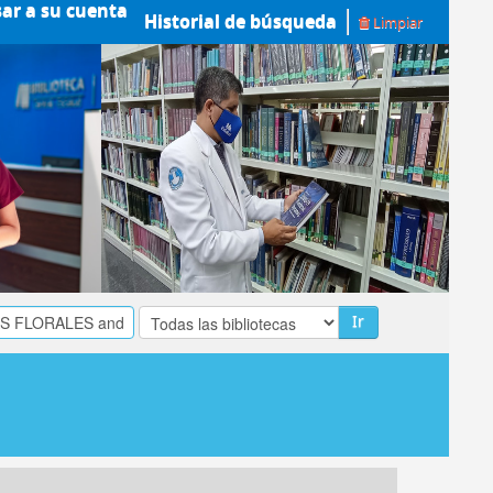
sar a su cuenta
Historial de búsqueda
Limpiar
Ir