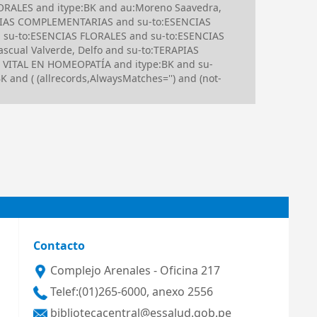
ORALES and itype:BK and au:Moreno Saavedra,
APIAS COMPLEMENTARIAS and su-to:ESENCIAS
 su-to:ESENCIAS FLORALES and su-to:ESENCIAS
cual Valverde, Delfo and su-to:TERAPIAS
ITAL EN HOMEOPATÍA and itype:BK and su-
nd ( (allrecords,AlwaysMatches='') and (not-
Contacto
Complejo Arenales - Oficina 217
Telef:(01)265-6000, anexo 2556
bibliotecacentral@essalud.gob.pe