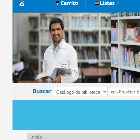
Carrito
Listas
Biblioteca
Central
EsSalud
Buscar
Inicio
›