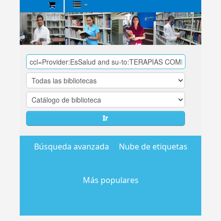
Biblioteca
Central
EsSalud
Ir
Búsqueda avanzada
Nube de etiquetas
Más populares