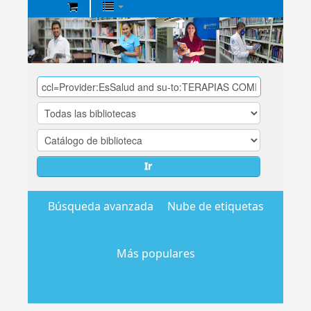
Biblioteca
Central
EsSalud
Ir
Búsqueda avanzada
Nube de etiquetas
Más populares