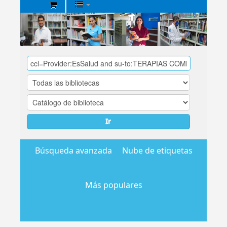
Biblioteca
Central
EsSalud
Ir
Búsqueda avanzada
Nube de etiquetas
Más populares