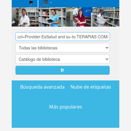
Biblioteca
Central
EsSalud
Ir
Búsqueda avanzada
Nube de etiquetas
Más populares