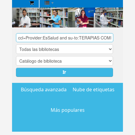
Biblioteca
Central
EsSalud
Ir
Búsqueda avanzada
Nube de etiquetas
Más populares