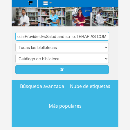
Biblioteca
Central
EsSalud
Ir
Búsqueda avanzada
Nube de etiquetas
Más populares