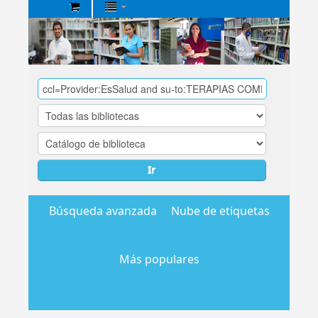
Biblioteca
Central
EsSalud
Ir
Búsqueda avanzada
Nube de etiquetas
Más populares