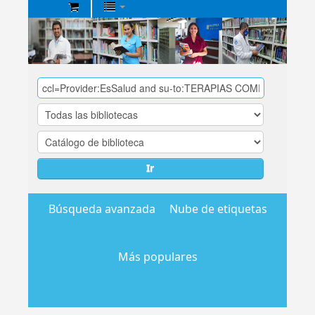
Biblioteca
Central
EsSalud
Ir
Búsqueda avanzada
Nube de etiquetas
Más populares