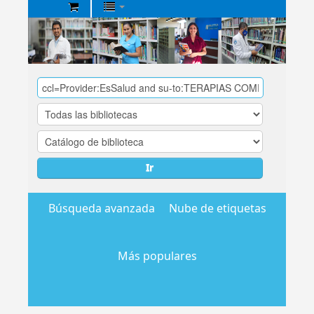
Biblioteca
Central
EsSalud
Ir
Búsqueda avanzada
Nube de etiquetas
Más populares