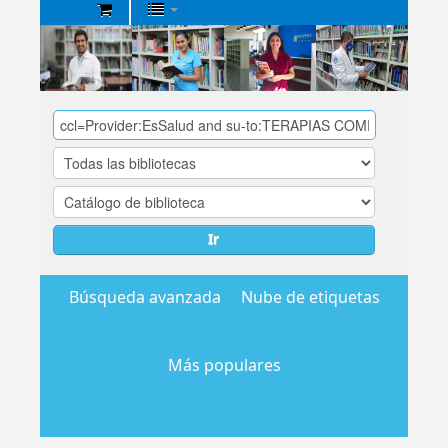
Biblioteca
Central
EsSalud
Ir
Búsqueda avanzada
Nube de etiquetas
Más populares