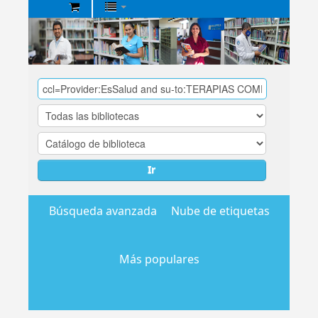
Biblioteca
Central
EsSalud
Ir
Búsqueda avanzada
Nube de etiquetas
Más populares