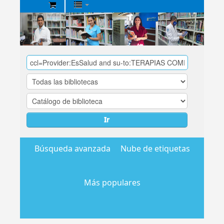
Biblioteca
Central
EsSalud
Ir
Búsqueda avanzada
Nube de etiquetas
Más populares