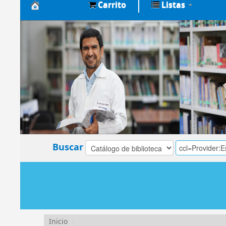
Carrito
Listas
Biblioteca
Central
EsSalud
Buscar
Inicio
›