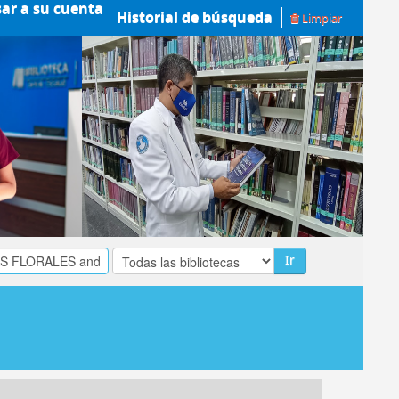
sar a su cuenta
Historial de búsqueda
Limpiar
Ir