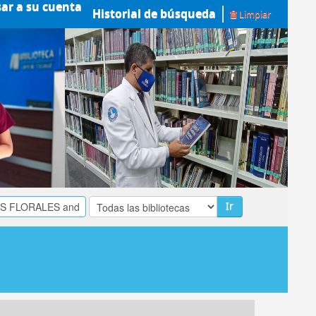
sar a su cuenta
Historial de búsqueda
Limpiar
Ir