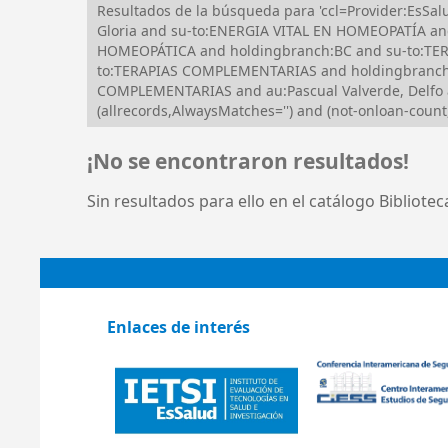
Resultados de la búsqueda para 'ccl=Provider:Es
Gloria and su-to:ENERGIA VITAL EN HOMEOPATÍA an
HOMEOPÁTICA and holdingbranch:BC and su-to:T
to:TERAPIAS COMPLEMENTARIAS and holdingbranch:B
COMPLEMENTARIAS and au:Pascual Valverde, Delfo
(allrecords,AlwaysMatches='') and (not-onloan-count,
¡No se encontraron resultados!
Sin resultados para ello en el catálogo Bibliote
Enlaces de interés