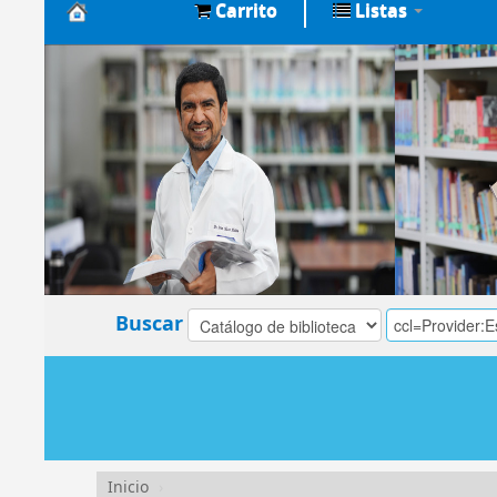
Carrito
Listas
Biblioteca
Central
EsSalud
Buscar
Inicio
›