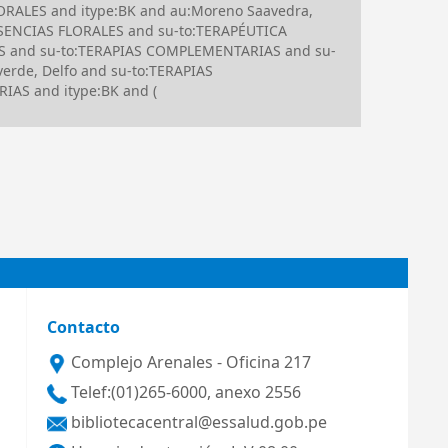
ORALES and itype:BK and au:Moreno Saavedra,
:ESENCIAS FLORALES and su-to:TERAPÉUTICA
 and su-to:TERAPIAS COMPLEMENTARIAS and su-
rde, Delfo and su-to:TERAPIAS
IAS and itype:BK and (
Contacto
Complejo Arenales - Oficina 217
Telef:(01)265-6000, anexo 2556
bibliotecacentral@essalud.gob.pe