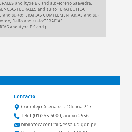
ORALES and itype:BK and au:Moreno Saavedra,
:ESENCIAS FLORALES and su-to:TERAPÉUTICA
 and su-to:TERAPIAS COMPLEMENTARIAS and su-
rde, Delfo and su-to:TERAPIAS
IAS and itype:BK and (
Contacto
Complejo Arenales - Oficina 217
Telef:(01)265-6000, anexo 2556
bibliotecacentral@essalud.gob.pe