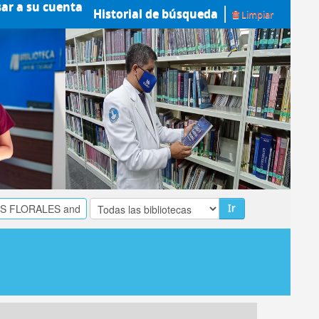
sar a su cuenta
Historial de búsqueda
Limpiar
Ir