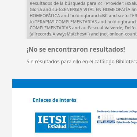
Resultados de la búsqueda para 'ccl=Provider:Es
Gloria and su-to:ENERGIA VITAL EN HOMEOPATÍA an
HOMEOPÁTICA and holdingbranch:BC and su-to:T
to:TERAPIAS COMPLEMENTARIAS and holdingbranch:B
COMPLEMENTARIAS and au:Pascual Valverde, Delfo
(allrecords,AlwaysMatches='') and (not-onloan-count,
¡No se encontraron resultados!
Sin resultados para ello en el catálogo Bibliote
Enlaces de interés