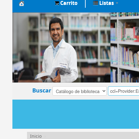
Carrito
Listas
Biblioteca
Central
EsSalud
Buscar
Inicio
›