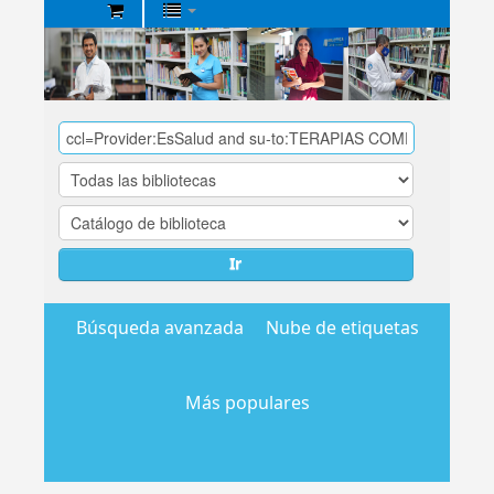
Biblioteca
Central
EsSalud
Ir
Búsqueda avanzada
Nube de etiquetas
Más populares