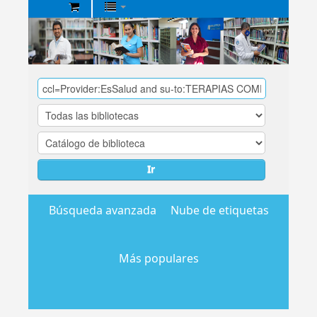
Biblioteca
Central
EsSalud
Ir
Búsqueda avanzada
Nube de etiquetas
Más populares