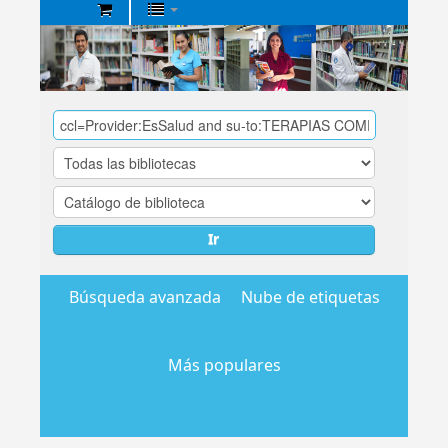
Biblioteca
Central
EsSalud
Ir
Búsqueda avanzada
Nube de etiquetas
Más populares