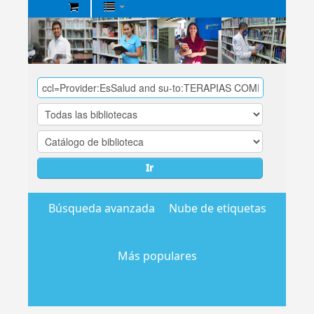
Biblioteca
Central
EsSalud
Ir
Búsqueda avanzada
Nube de etiquetas
Más populares