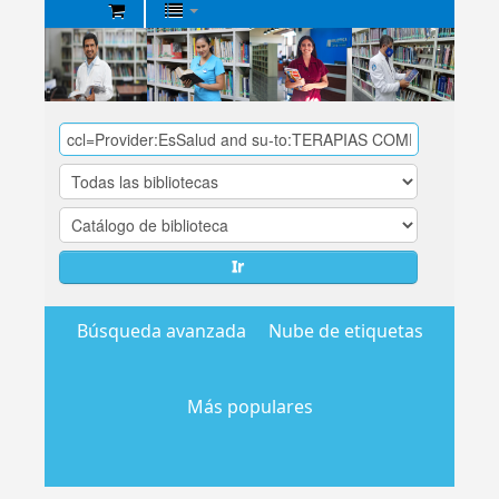
Biblioteca
Central
EsSalud
Ir
Búsqueda avanzada
Nube de etiquetas
Más populares