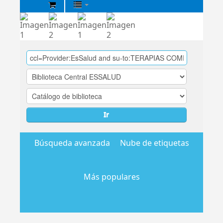
Biblioteca
Central
EsSalud
Ir
Búsqueda avanzada
Nube de etiquetas
Más populares