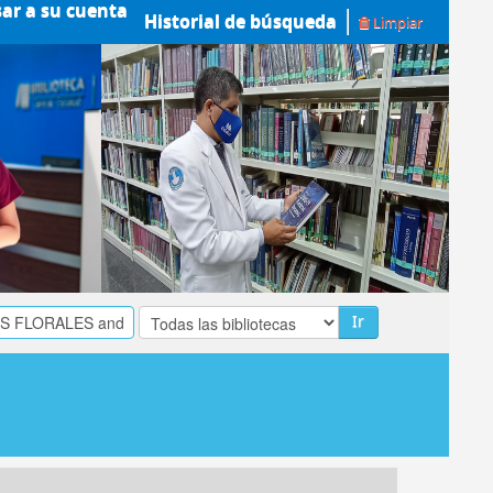
sar a su cuenta
Historial de búsqueda
Limpiar
Ir