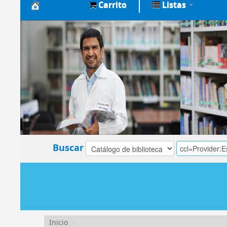
Carrito
Listas
Biblioteca
Central
EsSalud
Buscar
Inicio
›