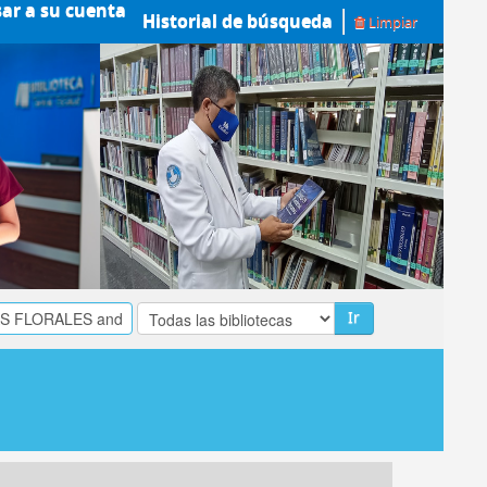
sar a su cuenta
Historial de búsqueda
Limpiar
Ir