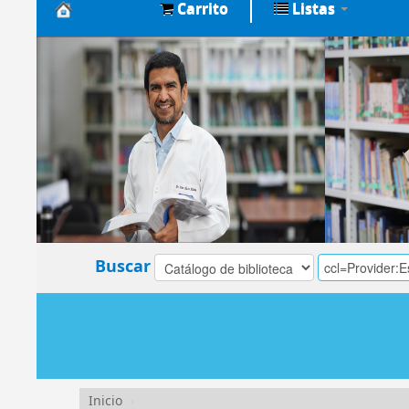
Carrito
Listas
Biblioteca
Central
EsSalud
Buscar
Inicio
›