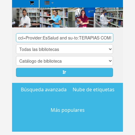
Biblioteca
Central
EsSalud
Ir
Búsqueda avanzada
Nube de etiquetas
Más populares