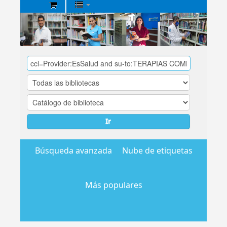
Biblioteca
Central
EsSalud
Ir
Búsqueda avanzada
Nube de etiquetas
Más populares