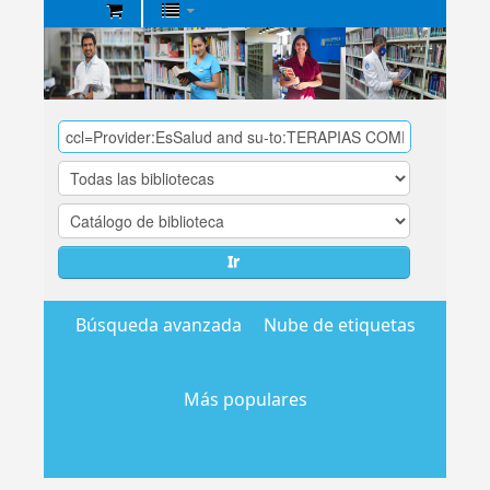
Biblioteca
Central
EsSalud
Ir
Búsqueda avanzada
Nube de etiquetas
Más populares