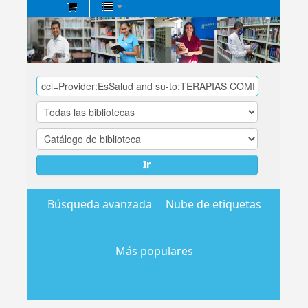
Biblioteca
Central
EsSalud
Ir
Búsqueda avanzada
Nube de etiquetas
Más populares