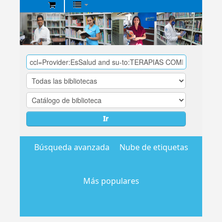
Biblioteca
Central
EsSalud
Ir
Búsqueda avanzada
Nube de etiquetas
Más populares