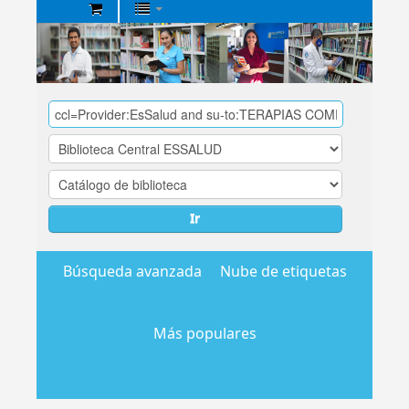
Biblioteca
Central
EsSalud
Ir
Búsqueda avanzada
Nube de etiquetas
Más populares