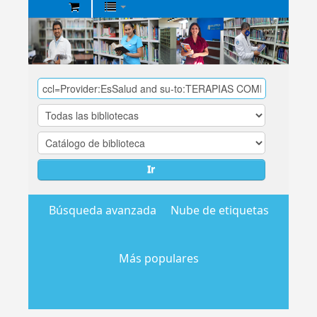
Biblioteca
Central
EsSalud
Ir
Búsqueda avanzada
Nube de etiquetas
Más populares